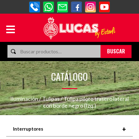
BUSCAR
CATÁLOGO
Iluminación
/
Tulipas
/ Tulipa piloto trasero lateral
con borde negro (Izq.)
+
Interruptores