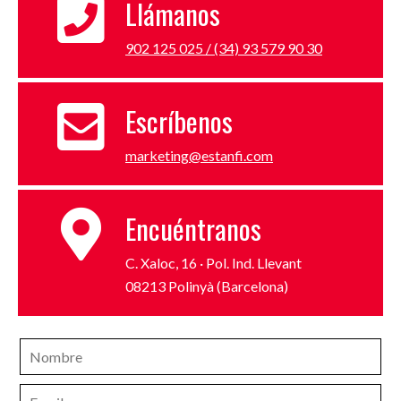
Llámanos
902 125 025 / (34) 93 579 90 30
Escríbenos
marketing@estanfi.com
Encuéntranos
C. Xaloc, 16 · Pol. Ind. Llevant
08213 Polinyà (Barcelona)