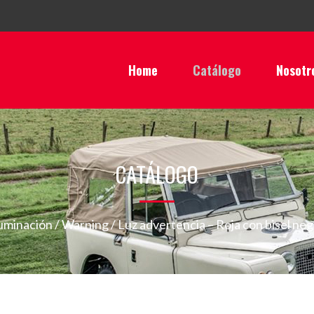
Home
Catálogo
Nosotr
CATÁLOGO
luminación
/
Warning
/ Luz advertencia – Roja con bisel ne