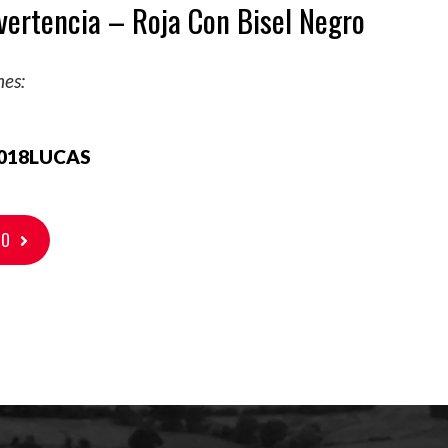
vertencia – Roja Con Bisel Negro
nes:
018LUCAS
TO