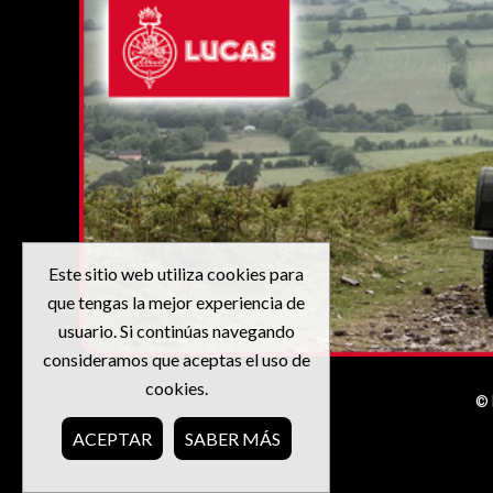
Este sitio web utiliza cookies para
que tengas la mejor experiencia de
usuario. Si continúas navegando
consideramos que aceptas el uso de
cookies.
© 
ACEPTAR
SABER MÁS