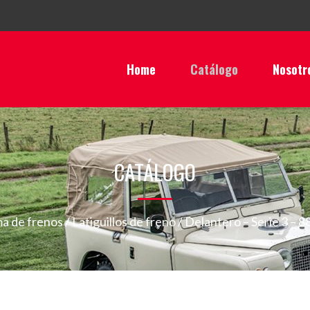
Home
Catálogo
Nosotr
CATÁLOGO
ma de frenos
/
Latiguillos de freno
/ Delantero – Serie 3 – 8