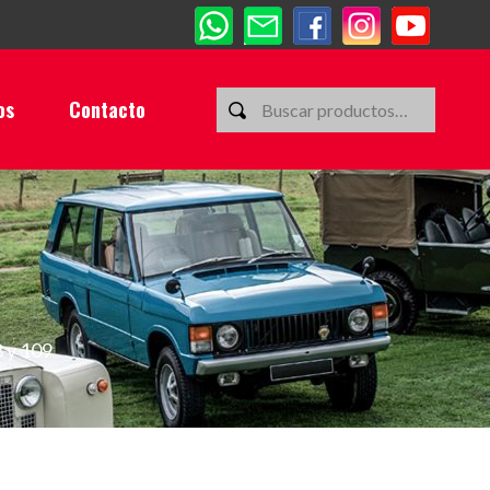
os
Contacto
8 y 109