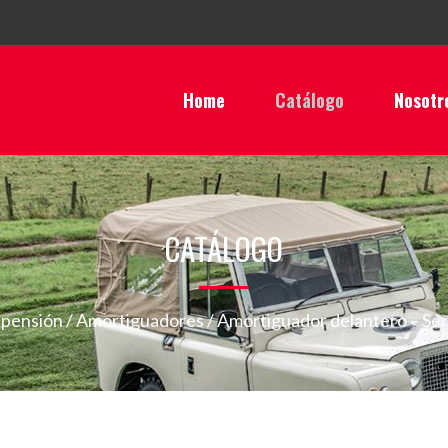
Home
Catálogo
Nosotr
CATÁLOGO
spensión
/
Amortiguadores
/ Amortiguador delantero – Ser