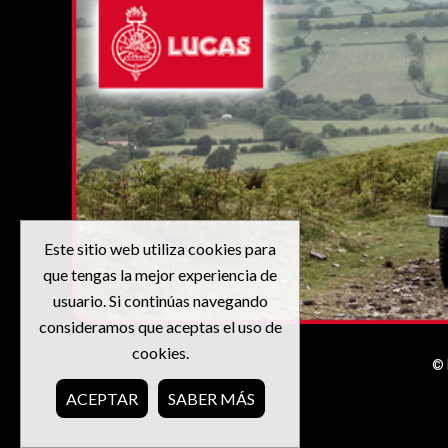
Este sitio web utiliza cookies para
que tengas la mejor experiencia de
usuario. Si continúas navegando
consideramos que aceptas el uso de
cookies.
© 
ACEPTAR
SABER MÁS